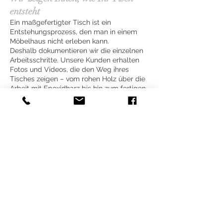
entsteht
Ein maßgefertigter Tisch ist ein
Entstehungsprozess, den man in einem
Möbelhaus nicht erleben kann.
Deshalb dokumentieren wir die einzelnen
Arbeitsschritte. Unsere Kunden erhalten
Fotos und Videos, die den Weg ihres
Tisches zeigen – vom rohen Holz über die
Arbeit mit Epoxidharz bis hin zum fertigen
Möbelstück.
Das ist mehr als nur ein Blick hinter die
Kulissen. Es gibt Ihnen die Gewissheit, von
Anfang an zu wissen, wie Ihr persönlicher
Tisch entsteht.
Handwerk statt Eile
Wir fertigen keine Dutzenden Tische im
Monat.
Wir arbeiten in einem Tempo, das jedem
Projekt die Aufmerksamkeit schenkt, die
Holz und handwerkliche Präzision
verdienen. In unserer Werkstatt gibt es