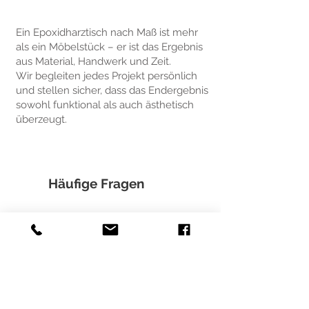
Ein Epoxidharztisch nach Maß ist mehr
als ein Möbelstück – er ist das Ergebnis
aus Material, Handwerk und Zeit.
Wir begleiten jedes Projekt persönlich
und stellen sicher, dass das Endergebnis
sowohl funktional als auch ästhetisch
überzeugt.
Häufige Fragen
Wie lange dauert die Herstellung
eines Epoxidharztisches?
Die Produktionszeit hängt vom
jeweiligen Projekt ab. Der genaue
Zeitrahmen wird individuell während der