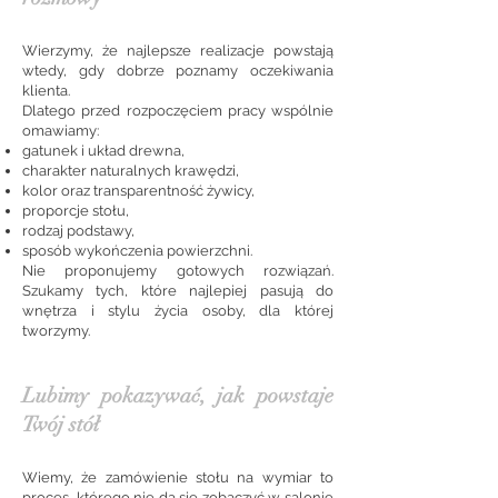
Wierzymy, że najlepsze realizacje powstają
wtedy, gdy dobrze poznamy oczekiwania
klienta.
Dlatego przed rozpoczęciem pracy wspólnie
omawiamy:
gatunek i układ drewna,
charakter naturalnych krawędzi,
kolor oraz transparentność żywicy,
proporcje stołu,
rodzaj podstawy,
sposób wykończenia powierzchni.
Nie proponujemy gotowych rozwiązań.
Szukamy tych, które najlepiej pasują do
wnętrza i stylu życia osoby, dla której
tworzymy.
Lubimy pokazywać, jak powstaje
Twój stół
Wiemy, że zamówienie stołu na wymiar to
proces, którego nie da się zobaczyć w salonie