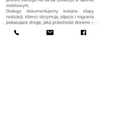
meblowym.
Dlatego dokumentujemy kolejne etapy
realizacji. Klienci otrzymują zdjęcia i nagrania
pokazujące drogę, jaką przechodzi drewno –
od surowego materiału, przez pracę z żywicą,
aż po gotowy mebel.
To nie tylko ciekawostka. To również
pewność, że od początku wiedzą, jak powstaje
ich projekt.
Rzemiosło zamiast pośpiechu
Nie tworzymy kilkudziesięciu stołów
miesięcznie.
Pracujemy w tempie, które pozwala nam
poświęcić każdej realizacji tyle uwagi, ile
wymaga drewno i projekt. W naszej pracowni
nie ma miejsca na przypadek ani seryjną
produkcję.
Wierzymy, że mebel tworzony na lata
zasługuje na czas, precyzję i cierpliwość.